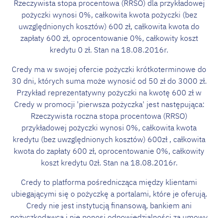
Rzeczywista stopa procentowa (RRSO) dla przykładowej
pożyczki wynosi 0%, całkowita kwota pożyczki (bez
uwzględnionych kosztów) 600 zł, całkowita kwota do
zapłaty 600 zł, oprocentowanie 0%, całkowity koszt
kredytu 0 zł. Stan na 18.08.2016r.
Credy ma w swojej ofercie pożyczki krótkoterminowe do
30 dni, których suma może wynosić od 50 zł do 3000 zł.
Przykład reprezentatywny pożyczki na kwotę 600 zł w
Credy w promocji 'pierwsza pożyczka' jest następująca:
Rzeczywista roczna stopa procentowa (RRSO)
przykładowej pożyczki wynosi 0%, całkowita kwota
kredytu (bez uwzględnionych kosztów) 600zł , całkowita
kwota do zapłaty 600 zł, oprocentowanie 0%, całkowity
koszt kredytu 0zł. Stan na 18.08.2016r.
Credy to platforma pośrednicząca między klientami
ubiegającymi się o pożyczkę a portalami, które je oferują.
Credy nie jest instytucją finansową, bankiem ani
pożyczkodawcą i nie ponosi odpowiedzialności za umowy