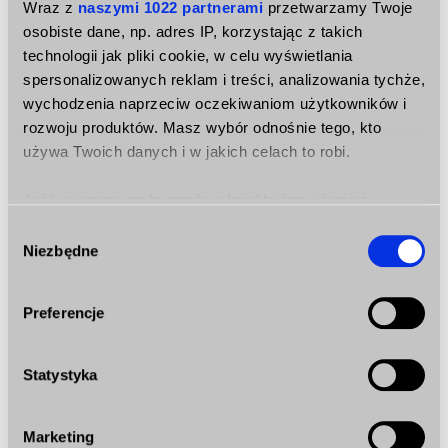
Wraz z
naszymi 1022 partnerami
przetwarzamy Twoje
osobiste dane, np. adres IP, korzystając z takich
technologii jak pliki cookie, w celu wyświetlania
spersonalizowanych reklam i treści, analizowania tychże,
wychodzenia naprzeciw oczekiwaniom użytkowników i
Bezpieczeństwo
rozwoju produktów. Masz wybór odnośnie tego, kto
Stosujemy najwyższej jakości zabezpieczenia i
używa Twoich danych i w jakich celach to robi.
sprzęty, jak najbardziej zaawansowane systemy
bankowe (256 bitów). Ochrona na każdym
Jeśli wyrazisz na to zgodę, chcielibyśmy również:
kroku! Zawsze dbamy o Ciebie.
Gromadzić dane dotyczące Twojej lokalizacji
Wybór
Niezbędne
geograficznej z dokładnością nawet do kilku metrów
zgody
Identyfikować Twoje urządzenie, aktywnie
analizując charakteryzującego je zbiory danych
Preferencje
(fingerprinting, czyli wirtualny odcisk palca)
Dowiedz się więcej odnośnie tego, jak Twoje osobiste
Szybko
Statystyka
dane są przetwarzane oraz ustaw własne preferencje w
Z uwagi na to, że rozumiemy nagłe wydatki i
sekcji szczegółów
. W Deklaracji plików cookie możesz
potrzebę szybkiej gotówki, gwarantujemy, że
zmienić lub wycofać swoją zgodę w dowolnej chwili.
otrzymasz swoją pożyczkę nawet w 10 minut.
Marketing