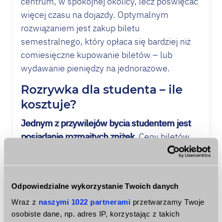
centrum, w spokojnej okolicy, lecz poświęcać
więcej czasu na dojazdy. Optymalnym
rozwiązaniem jest zakup biletu
semestralnego, który opłaca się bardziej niż
comiesięczne kupowanie biletów – lub
wydawanie pieniędzy na jednorazowe.
Rozrywka dla studenta – ile
kosztuje?
Jednym z przywilejów bycia studentem jest
posiadanie rozmaitych zniżek.
Ceny biletów
do kina, teatru, klubów muzycznych,
wejściówki do ośrodków sportowych, ZOO i
innych atrakcji są niższe o co najmniej o 50%
Odpowiedzialne wykorzystanie Twoich danych
od ceny biletu normalnego. Jedne placówki
Wraz z
naszymi 1022 partnerami
przetwarzamy Twoje
sprzedają studentom jeszcze tańsze bilety w
osobiste dane, np. adres IP, korzystając z takich
niektóre dni tygodnia, inne – na przykład