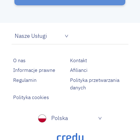
Nasze Usługi
Pożyczka dla bezrobotnych
Proste pożyczki na oświadczenie
O nas
Kontakt
Informacje prawne
Afilianci
Regulamin
Polityka przetwarzania
danych
Polityka cookies
Polska