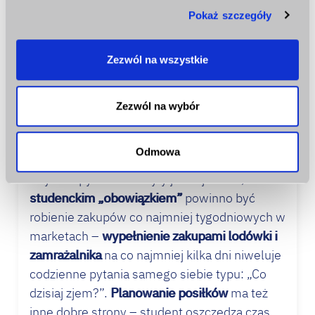
zakupy?
Pokaż szczegóły
analizować ruch w naszej witrynie. Informacje o tym, jak
Chociaż jedzenie w barach szybkiej obsługi ma
korzystasz z naszej witryny, udostępniamy partnerom
społecznościowym, reklamowym i analitycznym.
swoje zalety (zniżki studenckie, niskie ceny za
Zezwól na wszystkie
Partnerzy mogą połączyć te informacje z innymi danymi
100 g różnorodnego jedzenia – począwszy od
otrzymanymi od Ciebie lub uzyskanymi podczas
sałatek i przystawek, skończywszy na różnych
korzystania z ich usług.
Zezwól na wybór
mięsach, pierogach, naleśnikach i gyrosie –
oszczędzanie pieniędzy na gotowaniu), i tak
gotowanie w domu okazuje się najtańsze.
Odmowa
Aby zakupy na obiad były jak najtańsze,
studenckim „obowiązkiem”
powinno być
robienie zakupów co najmniej tygodniowych w
marketach –
wypełnienie zakupami lodówki i
zamrażalnika
na co najmniej kilka dni niweluje
codzienne pytania samego siebie typu: „Co
dzisiaj zjem?”.
Planowanie posiłków
ma też
inne dobre strony – student oszczędza czas,