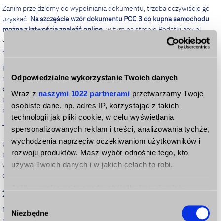
Zanim przejdziemy do wypełniania dokumentu, trzeba oczywiście go
uzyskać.
Na szczęście wzór dokumentu PCC 3 do kupna samochodu
można z łatwością znaleźć online
, w tym na stronie Podatki.gov.pl.
Jeśli natomiast nabywców jest kilku, niezbędne będzie także
uzupełnienie załącznika, czyli deklaracji o nazwie PCC-3/A.
Formularz można także w całości uzupełnić online. Do tego celu
Odpowiedzialne wykorzystanie Twoich danych
niezbędny jest jednak podpis elektroniczny.
Jak wypełnić PCC 3
online?
Tak samo, przy czym ułatwieniem będzie fakt, że kwota
Wraz z
naszymi 1022 partnerami
przetwarzamy Twoje
podatku zostanie obliczona w sposób automatyczny, co nieco
osobiste dane, np. adres IP, korzystając z takich
przyspieszy proces i pozwoli upewnić się, że jest ona prawidłowa.
technologii jak pliki cookie, w celu wyświetlania
1. Druk PCC-C - część A
spersonalizowanych reklam i treści, analizowania tychże,
wychodzenia naprzeciw oczekiwaniom użytkowników i
Uzupełnianie deklaracji rozpoczynamy od wskazania identyfikatora
rozwoju produktów. Masz wybór odnośnie tego, kto
podatkowego, czyli numeru NIP lub PESEL. Konieczne jest też
używa Twoich danych i w jakich celach to robi.
wpisanie nazwy swojego Urzędu Skarbowego oraz określenie, czy
dokument jest składany po raz pierwszy, czy może korygowany.
Jeśli wyrazisz na to zgodę, chcielibyśmy również:
2. Druk PCC-3 - część B
Gromadzić dane dotyczące Twojej lokalizacji
Wybór
Na część B deklaracji składają się dane podatnika, w tym imię,
Niezbędne
geograficznej z dokładnością nawet do kilku metrów
zgody
nazwisko oraz data urodzenia. Niezbędne jest także wpisanie