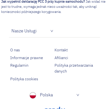
Jak wypełnić deklarację PCC 3 przy kupnie samochodu?
Jak widać nie
jest to trudne, wymaga jednak nieco uważności tak, aby uniknąć
konieczności późniejszego korygowania.
Nasze Usługi
Pożyczka dla bezrobotnych
Proste pożyczki na oświadczenie
O nas
Kontakt
Informacje prawne
Afilianci
Regulamin
Polityka przetwarzania
danych
Polityka cookies
Polska