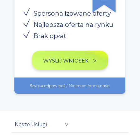
Spersonalizowane oferty
Najlepsza oferta na rynku
Brak opłat
WYŚLIJ WNIOSEK
Szybka odpowiedź / Minimum formalności
Nasze Usługi
Pożyczka dla bezrobotnych
Proste pożyczki na oświadczenie