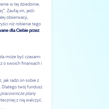
enie w tej dziedzinie.
”. Zaufaj im, jeśli
łej obserwacji,
yści niż robienie tego
ane dla Ciebie przez
goda może być czasami
 o swoich finansach i
jak radzi on sobie z
za. Dlatego twój fundusz
e
pracownicze plany
teczniej z nią walczyć.