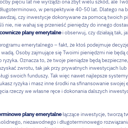
ćby pięciu lat nie wyrządzi ona zbyt wielu szkód, ale T
długoterminowo, w perspektywie 40-50 lat. Dlatego na bie
awdzaj, czy inwestycje dokonywane za pomocą twoich pi
śli nie, nie wahaj się przenieść pieniędzy do innego dost
acownicze plany emerytalne
i obserwuj, czy działają tak, j
programu emerytalnego – fakt, że ktoś podejmuje decyzje
wadą. Osoby zajmujące się Twoimi pieniędzmi nie będą chc
ryzyka. Oznacza to, że twoje pieniądze będą bezpieczne,
zyskać zwrotu, tak jak przy prywatnych inwestycjach lub 
sługi swoich funduszy. Tak więc nawet najlepsze systemy
ukasz ryzyka i masz inne środki na sfinansowanie swojej
cia rzeczy we własne ręce i dokonania dalszych inwestyc
erminowe plany emerytalne
łączące inwestycje, tworzą t
solidnego, niezawodnego i długoterminowego rozwiązania.