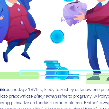
lne
pochodzą z 1875 r., kiedy to zostały ustanowione prz
iczo pracownicze
plany emerytalne
to programy, w który
bierają pieniądze do funduszu emerytalnego. Płatności w