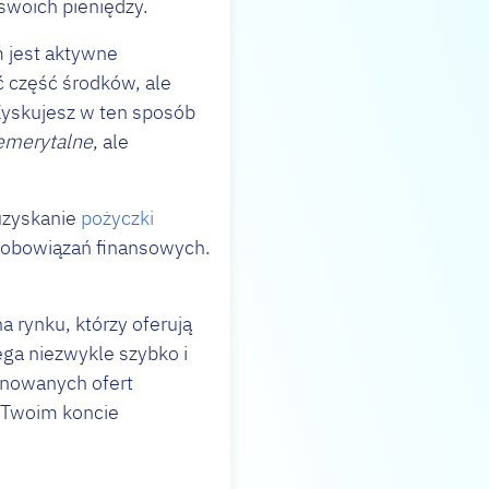
swoich pieniędzy.
 jest aktywne
ć część środków, ale
Zyskujesz w ten sposób
emerytalne
, ale
 uzyskanie
pożyczki
 zobowiązań finansowych.
 rynku, którzy oferują
ga niezwykle szybko i
onowanych ofert
a Twoim koncie