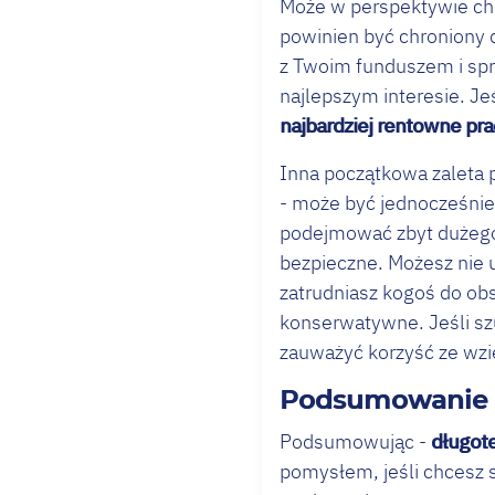
Może w perspektywie cho
powinien być chroniony 
z Twoim funduszem i spr
najlepszym interesie. Je
najbardziej rentowne pr
Inna początkowa zaleta 
- może być jednocześnie 
podejmować zbyt dużego 
bezpieczne. Możesz nie u
zatrudniasz kogoś do ob
konserwatywne. Jeśli sz
zauważyć korzyść ze wzię
Podsumowanie
Podsumowując -
długot
pomysłem, jeśli chcesz 