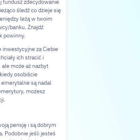
wój fundusz zdecydowanie
żąco śledź co dzieje się
eniędzy leżą w twoim
awcy/banku. Znajdź
ak powinny.
 inwestycyjne za Ciebie
iały ich stracić i
 ale może aż nazbyt
kiedy osobiście
 emerytalne są nadal
 emerytury, możesz
ji.
woją pensję i są dobrym
 Podobnie jeśli jesteś