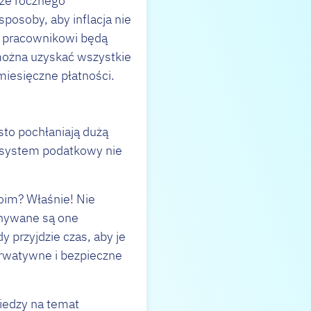
kże rocznego
posoby, aby inflacja nie
e, pracownikowi będą
można uzyskać wszystkie
omiesięczne płatności.
to pochłaniają dużą
, system podatkowy nie
woim? Właśnie! Nie
onywane są one
 przyjdzie czas, aby je
erwatywne i bezpieczne
wiedzy na temat