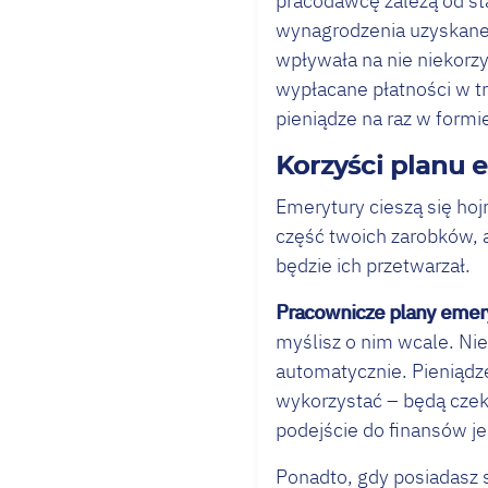
pracodawcę zależą od sta
wynagrodzenia uzyskaneg
wpływała na nie niekorzy
wypłacane płatności w t
pieniądze na raz w formi
Korzyści planu 
Emerytury cieszą się ho
część twoich zarobków, 
będzie ich przetwarzał.
Pracownicze plany emery
myślisz o nim wcale. Ni
automatycznie. Pieniądze
wykorzystać – będą czek
podejście do finansów je
Ponadto, gdy posiadasz s