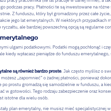
żu pracy pracownika (ile lat pracuje w danej firmie), a ta
o podczas pracy. Płatności te są inwestowane na różne s
stnie. Z funduszu, który był gromadzony przez całe życi
rakcie jego lat emerytalnych. W niektórych przypadkach 
e ryczałtu, ale bardziej powszechną opcją są regularne c
emerytalnego
jnymi ulgami podatkowymi. Podatki mogą pochłonąć i częs
ale kiedy wpłacasz pieniądze do funduszu emerytalnego
talne są również bardzo proste
. Jak często myślisz o s
e możesz „zapomnieć” o żadnej płatności, ponieważ dok
 po prostu gromadzą się samodzielnie w funduszu, a kiedy
ać w gotowości. Tego rodzaju zabezpieczenie oraz kons
st istotne dla wielu osób.
tały plan emerytalny, nie musisz mieć specjalistycznej 