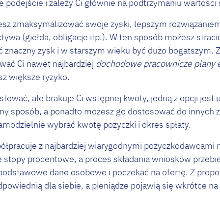
podejście i zależy Ci głównie na podtrzymaniu wartości 
esz zmaksymalizować swoje zyski, lepszym rozwiązaniem
ywa (giełda, obligacje itp.). W ten sposób możesz straci
 znaczny zysk i w starszym wieku być dużo bogatszym. 
wać Ci nawet najbardziej
dochodowe pracownicze plany 
sz większe ryzyko.
stować, ale brakuje Ci wstępnej kwoty, jedną z opcji jest
odny sposób, a ponadto możesz go dostosować do innych
amodzielnie wybrać kwotę pożyczki i okres spłaty.
półpracuje z najbardziej wiarygodnymi pożyczkodawcami na
 stopy procentowe, a proces składania wniosków przebie
 podstawowe dane osobowe i poczekać na ofertę. Z prop
dpowiednią dla siebie, a pieniądze pojawią się wkrótce n