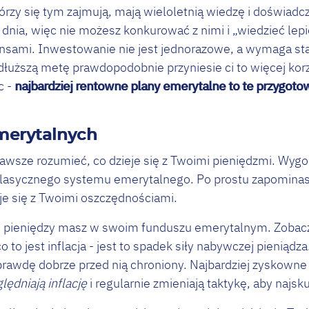
órzy się tym zajmują, mają wieloletnią wiedzę i doświadcz
nia, więc nie możesz konkurować z nimi i „wiedzieć lepiej
ansami. Inwestowanie nie jest jednorazowe, a wymaga sta
dłuższą metę prawdopodobnie przyniesie ci to więcej korz
c -
najbardziej rentowne plany emerytalne to te przygotow
merytalnych
 zawsze rozumieć, co dzieje się z Twoimi pieniędzmi. Wy
lasycznego systemu emerytalnego. Po prostu zapominasz
eje się z Twoimi oszczędnościami.
e pieniędzy masz w swoim funduszu emerytalnym. Zobacz, 
 co to jest inflacja - jest to spadek siły nabywczej pieniąd
rawdę dobrze przed nią chroniony. Najbardziej zyskown
ędniają inflację
i regularnie zmieniają taktykę, aby najsku