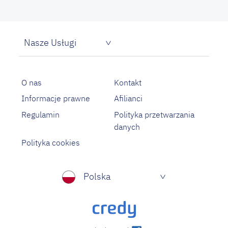
Nasze Usługi
Pożyczka dla bezrobotnych
Proste pożyczki na oświadczenie
O nas
Kontakt
Informacje prawne
Afilianci
Regulamin
Polityka przetwarzania
danych
Polityka cookies
Polska