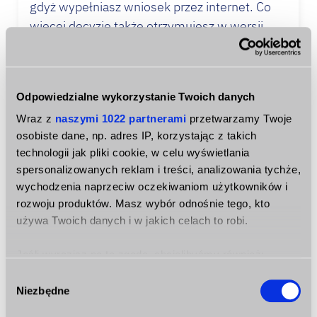
gdyż wypełniasz wniosek przez internet. Co
więcej decyzję także otrzymujesz w wersji
elektronicznej.Pożyczkodawcy są niezwykle
szybcy i gotówkę możesz dostać nawet w 15
minut od wypełniania wniosku. Jest to idealna
Odpowiedzialne wykorzystanie Twoich danych
forma pożyczki, gdyż jest prosta, szybka i na
Wraz z
naszymi 1022 partnerami
przetwarzamy Twoje
dodatek tania. Tak, chwilówkę możesz dostać
osobiste dane, np. adres IP, korzystając z takich
w wielu firmach za darmo bez zbędnej
technologii jak pliki cookie, w celu wyświetlania
papierologi. Jeśli potrzebujesz na cito sprzętu
spersonalizowanych reklam i treści, analizowania tychże,
elektronicznego, bo stary uległ np.
wychodzenia naprzeciw oczekiwaniom użytkowników i
zniszczeniu, to szybka pożyczka będzie
rozwoju produktów. Masz wybór odnośnie tego, kto
najlepszym rozwiązaniem. Dzięki niej nowy
używa Twoich danych i w jakich celach to robi.
sprzęt zamówisz nawet tego samego dnia.
Jeśli wyrazisz na to zgodę, chcielibyśmy również:
Kupuj świadomie
Gromadzić dane dotyczące Twojej lokalizacji
Wybór
Niezbędne
geograficznej z dokładnością nawet do kilku metrów
zgody
Mam pieniądze, co dalej? Wybierając sprzęt
Identyfikować Twoje urządzenie, aktywnie