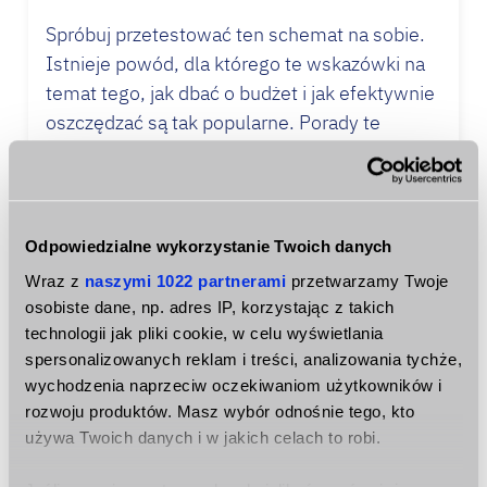
Spróbuj przetestować ten schemat na sobie.
Istnieje powód, dla którego te wskazówki na
temat tego, jak dbać o budżet i jak efektywnie
oszczędzać są tak popularne. Porady te
działają i można je dostosować do dowolnego
poziomu dochodów.
Stwórz swój budżet –
Odpowiedzialne wykorzystanie Twoich danych
najważniejsze wskazówki
Wraz z
naszymi 1022 partnerami
przetwarzamy Twoje
Czy zastanawiałeś się kiedyś, dlaczego tak
osobiste dane, np. adres IP, korzystając z takich
wielu ludzi nie przejmuje się tym, jak dbać o
technologii jak pliki cookie, w celu wyświetlania
budżet i jak oszczędzać? Dzieje się tak,
spersonalizowanych reklam i treści, analizowania tychże,
wychodzenia naprzeciw oczekiwaniom użytkowników i
ponieważ takim osobom brakuje motywacji.
rozwoju produktów. Masz wybór odnośnie tego, kto
Trudno pozostać zdyscyplinowanym, gdy nie
używa Twoich danych i w jakich celach to robi.
widzimy do tego dobrego powodu.