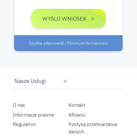
WYŚLIJ WNIOSEK
Szybka odpowiedź / Minimum formalności
Nasze Usługi
Pożyczka dla bezrobotnych
Proste pożyczki na oświadczenie
O nas
Kontakt
Informacje prawne
Afilianci
Regulamin
Polityka przetwarzania
danych