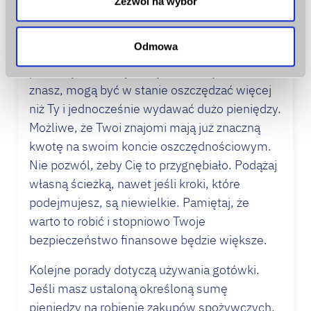
Zezwól na wybór
Może teraz nie wydaje Ci się to oczywiste, ale
jedną z rzeczy, które mogą przeszkadzać w
Odmowa
utrzymaniu nawyku oszczędzania, jest
porównywanie się z innymi. Osoby, które
znasz, mogą być w stanie oszczędzać więcej
niż Ty i jednocześnie wydawać dużo pieniędzy.
Możliwe, że Twoi znajomi mają już znaczną
kwotę na swoim koncie oszczędnościowym.
Nie pozwól, żeby Cię to przygnębiało. Podążaj
własną ścieżką, nawet jeśli kroki, które
podejmujesz, są niewielkie. Pamiętaj, że
warto to robić i stopniowo Twoje
bezpieczeństwo finansowe będzie większe.
Kolejne porady dotyczą używania gotówki.
Jeśli masz ustaloną określoną sumę
pieniędzy na robienie zakupów spożywczych,