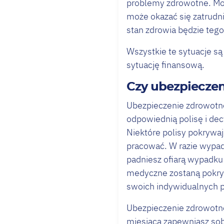
problemy zdrowotne. Moż
może okazać się zatrudn
stan zdrowia będzie te
Wszystkie te sytuacje są
sytuację finansową.
Czy ubezpiecze
Ubezpieczenie zdrowotne
odpowiednią polisę i de
Niektóre polisy pokrywa
pracować. W razie wypad
padniesz ofiarą wypadk
medyczne zostaną pokryt
swoich indywidualnych p
Ubezpieczenie zdrowotne
miesiąca zapewniasz sobi