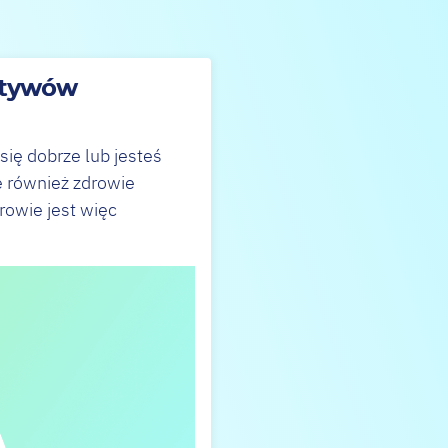
ktywów
 się dobrze lub jesteś
e również zdrowie
rowie jest więc