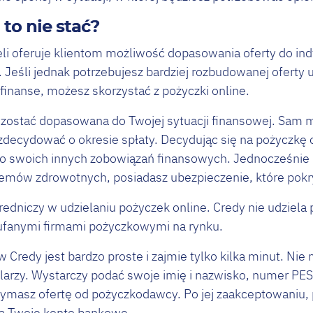
 to nie stać?
li oferuje klientom możliwość dopasowania oferty do ind
Jeśli jednak potrzebujesz bardziej rozbudowanej oferty u
 finanse, możesz skorzystać z pożyczki online.
zostać dopasowana do Twojej sytuacji finansowej. Sam 
 zdecydować o okresie spłaty. Decydując się na pożyczkę
do swoich innych zobowiązań finansowych. Jednocześnie
blemów zdrowotnych, posiadasz ubezpieczenie, które pokr
średniczy w udzielaniu pożyczek online. Credy nie udziela 
zaufanymi firmami pożyczkowymi na rynku.
 Credy jest bardzo proste i zajmie tylko kilka minut. Nie
rzy. Wystarczy podać swoje imię i nazwisko, numer PESE
zymasz ofertę od pożyczkodawcy. Po jej zaakceptowaniu, 
na Twoje konto bankowe.