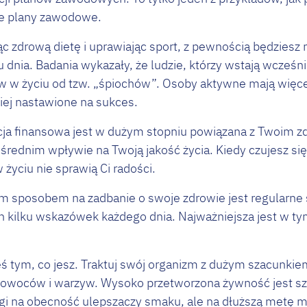
e plany zawodowe.
ąc zdrową dietę i uprawiając sport, z pewnością będziesz 
dnia. Badania wykazały, że ludzie, którzy wstają wcześnie
 w życiu od tzw. „śpiochów”. Osoby aktywne mają więcej e
ziej nastawione na sukces.
acja finansowa jest w dużym stopniu powiązana z Twoim 
rednim wpływie na Twoją jakość życia. Kiedy czujesz się 
 życiu nie sprawią Ci radości.
ym sposobem na zadbanie o swoje zdrowie jest regularn
ych kilku wskazówek każdego dnia. Najważniejsza jest w t
ś tym, co jesz. Traktuj swój organizm z dużym szacunkiem 
 owoców i warzyw. Wysoko przetworzona żywność jest sz
agi na obecność ulepszaczy smaku, ale na dłuższą metę 