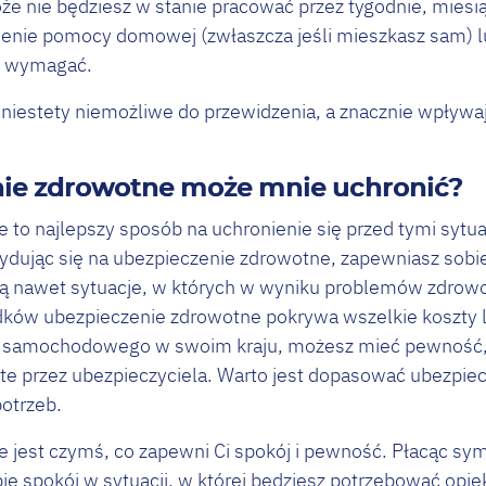
e nie będziesz w stanie pracować przez tygodnie, miesią
ienie pomocy domowej (zwłaszcza jeśli mieszkasz sam) lub
go wymagać.
 niestety niemożliwe do przewidzenia, a znacznie wpływaj
nie zdrowotne może mnie uchronić?
 to najlepszy sposób na uchronienie się przed tymi sytu
cydując się na ubezpieczenie zdrowotne, zapewniasz sobi
ją nawet sytuacje, w których w wyniku problemów zdrow
ków ubezpieczenie zdrowotne pokrywa wszelkie koszty lec
u samochodowego w swoim kraju, możesz mieć pewność, 
e przez ubezpieczyciela. Warto jest dopasować ubezpie
otrzeb.
 jest czymś, co zapewni Ci spokój i pewność. Płacąc s
e spokój w sytuacji, w której będziesz potrzebować opie