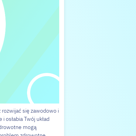
z rozwijać się zawodowo i
 i osłabia Twój układ
 zdrowotne mogą
k problem zdrowotne