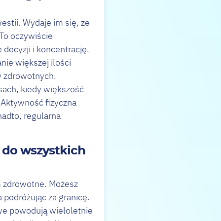
stii. Wydaje im się, że
. To oczywiście
ecyzji i koncentrację.
ie większej ilości
w zdrowotnych.
asach, kiedy większość
. Aktywność fizyczna
nadto, regularna
 do wszystkich
em zdrowotne. Możesz
 podróżując za granicę.
e powodują wieloletnie