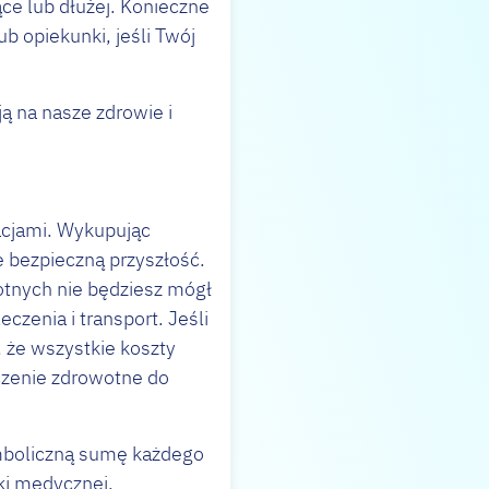
ce lub dłużej. Konieczne
 opiekunki, jeśli Twój
ą na nasze zdrowie i
acjami. Wykupując
e bezpieczną przyszłość.
otnych nie będziesz mógł
zenia i transport. Jeśli
że wszystkie koszty
czenie zdrowotne do
ymboliczną sumę każdego
ki medycznej.