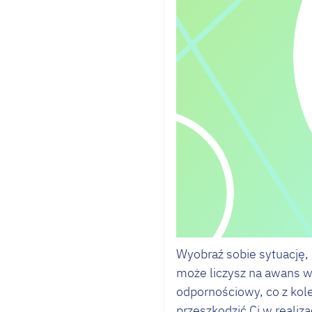
Wyobraź sobie sytuację, 
może liczysz na awans w
odpornościowy, co z kol
przeszkodzić Ci w realiz