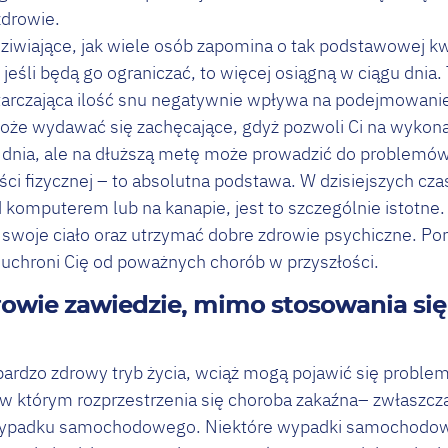
drowie.
dziwiające, jak wiele osób zapomina o tak podstawowej kwe
i jeśli będą go ograniczać, to więcej osiągną w ciągu dnia
arczająca ilość snu negatywnie wpływa na podejmowanie d
oże wydawać się zachęcające, gdyż pozwoli Ci na wykonan
 dnia, ale na dłuższą metę może prowadzić do problemó
ci fizycznej – to absolutna podstawa. W dzisiejszych cz
komputerem lub na kanapie, jest to szczególnie istotne
 swoje ciało oraz utrzymać dobre zdrowie psychiczne. Po
 uchroni Cię od poważnych chorób w przyszłości.
drowie zawiedzie, mimo stosowania się
 bardzo zdrowy tryb życia, wciąż mogą pojawić się probl
 w którym rozprzestrzenia się choroba zakaźna– zwłaszcza
 wypadku samochodowego. Niektóre wypadki samochodow