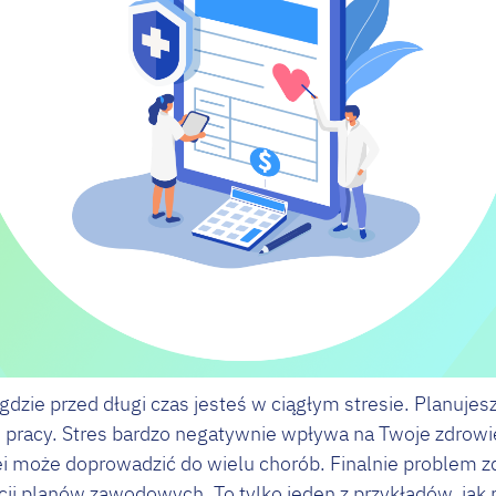
gdzie przed długi czas jesteś w ciągłym stresie. Planujes
 pracy. Stres bardzo negatywnie wpływa na Twoje zdrowie
ei może doprowadzić do wielu chorób. Finalnie problem
acji planów zawodowych. To tylko jeden z przykładów, ja