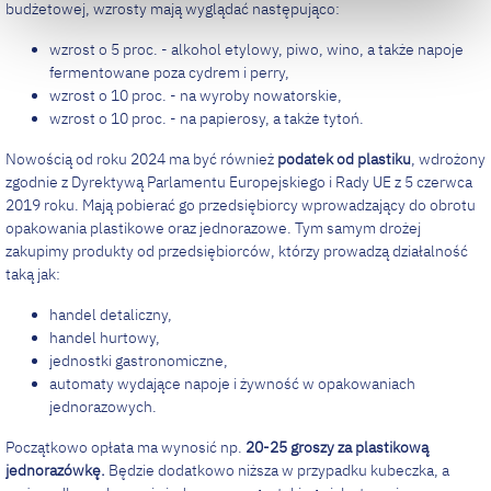
budżetowej, wzrosty mają wyglądać następująco:
wzrost o 5 proc. - alkohol etylowy, piwo, wino, a także napoje
fermentowane poza cydrem i perry,
wzrost o 10 proc. - na wyroby nowatorskie,
wzrost o 10 proc. - na papierosy, a także tytoń.
Nowością od roku 2024 ma być również
podatek od plastiku
, wdrożony
zgodnie z Dyrektywą Parlamentu Europejskiego i Rady UE z 5 czerwca
2019 roku. Mają pobierać go przedsiębiorcy wprowadzający do obrotu
opakowania plastikowe oraz jednorazowe. Tym samym drożej
zakupimy produkty od przedsiębiorców, którzy prowadzą działalność
taką jak:
handel detaliczny,
handel hurtowy,
jednostki gastronomiczne,
automaty wydające napoje i żywność w opakowaniach
jednorazowych.
Początkowo opłata ma wynosić np.
20-25 groszy za plastikową
jednorazówkę.
Będzie dodatkowo niższa w przypadku kubeczka, a