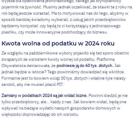
wyższa dla opakowania jednorazowego, takiego jak styropianowy
pojemnik na żywność. Musimy jednak oczekiwać, że stawki te z roku na
rok będą jeszcze wzrastać. Ma to motywować nas do tego, abyśmy w
sposób bardziej świadomy wybierali, z usług jakich przedsiębiorców
będziemy korzystać: czy będą to ci korzystający z jednorazowego
plastiku, czy może innowacyjnie podchodzący do biznesu.
Kwota wolna od podatku w 2024 roku
Ze względu na październikowe wybory pojawiło się też sporo obietnic
związanych ze wzrostem kwoty wolnej od podatku. Platforma
Obywatelska deklarowała, że
podniesie ją do 60 tys. złotych.
Jak
jednak będzie w istocie? Tego powinniśmy dowiedzieć się wkrótce.
Formalnie jest to bowiem wciąż 30 tys. złotych i właśnie tyle należy
zarobić, aby nie musieć płacić PIT.
Zamiany w podatkach 2024 są jak widać liczne.
Powinni śledzić je nie
tylko przedsiębiorcy, ale… każdy z nas. Jak bowiem widać, będą one
wpływać na bieżące wydatki naszych gospodarstw domowych w
większości doprowadzając do ich wzrostu.