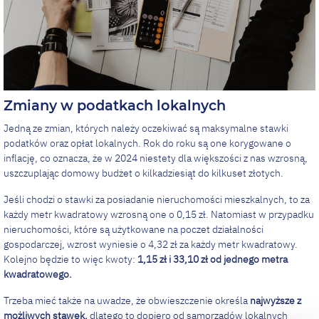
Zmiany w podatkach lokalnych
Jedną ze zmian, których należy oczekiwać są maksymalne stawki
podatków oraz opłat lokalnych. Rok do roku są one korygowane o
inflację, co oznacza, że w 2024 niestety dla większości z nas wzrosną,
uszczuplając domowy budżet o kilkadziesiąt do kilkuset złotych.
Jeśli chodzi o stawki za posiadanie nieruchomości mieszkalnych, to za
każdy metr kwadratowy wzrosną one o 0,15 zł. Natomiast w przypadku
nieruchomości, które są użytkowane na poczet działalności
gospodarczej, wzrost wyniesie o 4,32 zł za każdy metr kwadratowy.
Kolejno będzie to więc kwoty:
1,15 zł i 33,10 zł od jednego metra
kwadratowego.
Trzeba mieć także na uwadze, że obwieszczenie określa
najwyższe z
możliwych stawek,
dlatego to dopiero od samorządów lokalnych