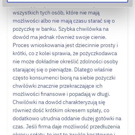
sprawiają, że jest to dobra alternatywa dla
wszystkich tych osób, które nie mają
możliwości albo nie mają czasu starać się o
pożyczkę w banku. Szybka
chwilówka
na
dowód ma jednak również swoje cienie.
Proces wnioskowania jest dziecinnie prosty i
krótki, co z kolei sprawia, że pożyczkodawca
nie może dokładnie określić zdolności osoby
starającej się o pieniądze. Dlatego właśnie
często konsumenci biorą na siebie pożyczki
chwilówki znacznie przekraczające ich
możliwości finansowe i popadają w długi.
Chwilówki na dowód charakteryzują się
również dość krótkim okresem spłaty, co
dodatkowo utrudnia oddanie dużej gotówki na
czas. Jeśli firma daje możliwość przedłużenia
okresu spłaty, to jest to zwykle kosztowne i