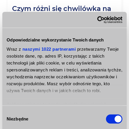
Czym różni się chwilówka na
dowód od zwykłej pożyczki?
Różnic pomiędzy pożyczką bankową, a
chwilówką przez Internet na dowód jest tak
Odpowiedzialne wykorzystanie Twoich danych
naprawdę bardzo dużo. Pierwsza poważna
Wraz z
naszymi 1022 partnerami
przetwarzamy Twoje
różnica to ilość formalności. W przypadku
osobiste dane, np. adres IP, korzystając z takich
pożyczki bankowej należy dostarczyć znaczną
technologii jak pliki cookie, w celu wyświetlania
ilość dokumentów, których zebranie zabiera
spersonalizowanych reklam i treści, analizowania tychże,
zwykle dużo czasu.
Chwilówka
na dowód
wychodzenia naprzeciw oczekiwaniom użytkowników i
online wymaga jedynie wypełnienia
rozwoju produktów. Masz wybór odnośnie tego, kto
formularza na wybranym portalu, do którego
używa Twoich danych i w jakich celach to robi.
niezbędny jest jedynie dowód. Kolejną różnicą
Jeśli wyrazisz na to zgodę, chcielibyśmy również:
jest kwota maksymalna. W banku klient może
Gromadzić dane dotyczące Twojej lokalizacji
starać się nawet o sumy kilkuset tysięcy, a w
Wybór
Niezbędne
geograficznej z dokładnością nawet do kilku metrów
zgody
przypadku
chwilówka
na dowód bez
Identyfikować Twoje urządzenie, aktywnie