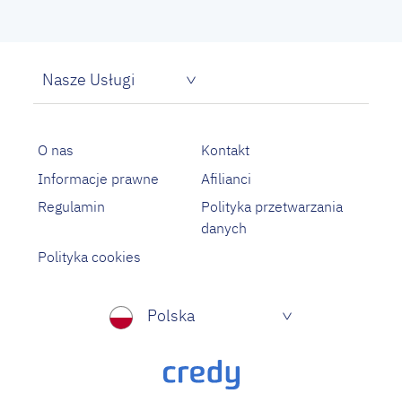
Nasze Usługi
Pożyczka dla bezrobotnych
Proste pożyczki na oświadczenie
O nas
Kontakt
Informacje prawne
Afilianci
Regulamin
Polityka przetwarzania
danych
Polityka cookies
Polska