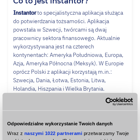
Co to jest instantor?
Instantor
to specjalistyczna aplikacja służąca
do potwierdzania tożsamości. Aplikacja
powstała w Szwecji, twórcami są dwaj
pracownicy sektora finansowego. Aktualnie
wykorzystywana jest na czterech
kontynentach: Ameryka Południowa, Europa,
Azja, Ameryka Północna (Meksyk). W Europie
oprócz Polski z aplikacji korzystają m.in.:
Szwecja, Dania, Łotwa, Estonia, Litwa,
Holandia, Hiszpania i Wielka Brytania.
Instantor
działa w pełni automatycznie, bez
udziału pracowników, ma to zapewnić większą
ochronę prywatności danych klienta. Metoda
Odpowiedzialne wykorzystanie Twoich danych
ta pozwala, nie tylko zweryfikować tożsamość
Wraz z
naszymi 1022 partnerami
przetwarzamy Twoje
potencjalnego klienta, ale również