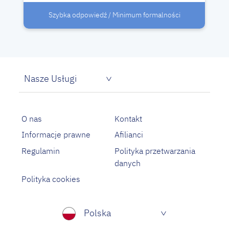
Szybka odpowiedź / Minimum formalności
Nasze Usługi
Pożyczka dla bezrobotnych
Proste pożyczki na oświadczenie
O nas
Kontakt
Informacje prawne
Afilianci
Regulamin
Polityka przetwarzania
danych
Polityka cookies
Polska