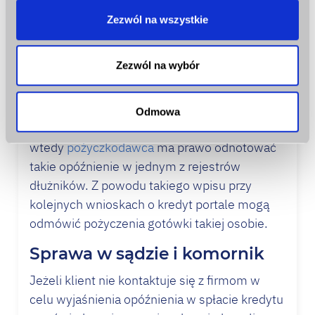
od pierwszego dnia można spodziewać się
społecznościowym, reklamowym i analitycznym.
Zezwól na wszystkie
naliczenia odsetek karnych, które według
Partnerzy mogą połączyć te informacje z innymi danymi
prawa Polskiego mogą wynosić dwukrotność
otrzymanymi od Ciebie lub uzyskanymi podczas
stopy referencyjnej Narodowego Banku
korzystania z ich usług.
Zezwól na wybór
Polskiego (obecnie 1,5%) + 5,5%.
Jeśli klient w ciągu 60 dni nie spłaci
Odmowa
zobowiązania wraz z odsetkami karnymi
wtedy
pożyczkodawca
ma prawo odnotować
takie opóźnienie w jednym z rejestrów
dłużników. Z powodu takiego wpisu przy
kolejnych wnioskach o
kredyt
portale mogą
odmówić pożyczenia gotówki takiej osobie.
Sprawa w sądzie i komornik
Jeżeli klient nie kontaktuje się z firmom w
celu wyjaśnienia opóźnienia w spłacie kredytu