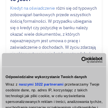
Kredyt na oświadczenie
różni się od typowych
zobowiązań bankowych przede wszystkich
ilością formalności. W przypadku ubiegania
się o
kredyt
czy pożyczkę w banku należy
okazać wiele dokumentów, z których
najważniejszym jest umowa o pracę i
zaświadczenie o dochodach. W życiu zdarzają
się różne sytuacje i nie każdy może zdobyć
takie dokumenty, dlatego właśnie powstał
kredyt
na oświadczenie o dochodach. Różnica
polega na tym, że klient zamiast przynosić
Odpowiedzialne wykorzystanie Twoich danych
potwierdzenia o dochodzie i zatrudnieniu,
Wraz z
naszymi 1022 partnerami
przetwarzamy Twoje
wypełnia jedno oświadczenie. Tam podaje
osobiste dane, np. adres IP, korzystając z takich
informacje na temat swoich zarobków i
technologii jak pliki cookie, w celu wyświetlania
miejsca pracy, a podpis na końcu jest
spersonalizowanych reklam i treści, analizowania tychże,
potwierdzeniem poprawności tych danych.
wychodzenia naprzeciw oczekiwaniom użytkowników i