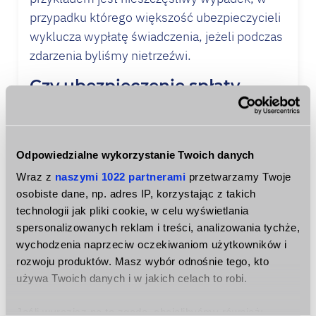
przypadku którego większość ubezpieczycieli
wyklucza wypłatę świadczenia, jeżeli podczas
zdarzenia byliśmy nietrzeźwi.
Czy ubezpieczenie spłaty
pożyczki jest obowiązkowe?
Samo przystąpienie do
ubezpieczenia
pożyczki
ogranicza się tak naprawdę do
Odpowiedzialne wykorzystanie Twoich danych
podpisania wniosku o zawarcie umowy
Wraz z
naszymi 1022 partnerami
przetwarzamy Twoje
ubezpieczenia. Wniosek taki przygotowywany
osobiste dane, np. adres IP, korzystając z takich
jest przez kredytodawcę i nie są do tego
technologii jak pliki cookie, w celu wyświetlania
wymagane badania lekarskie, rzadko również
spersonalizowanych reklam i treści, analizowania tychże,
wychodzenia naprzeciw oczekiwaniom użytkowników i
występują ankiety medyczne. Ubezpieczenie
rozwoju produktów. Masz wybór odnośnie tego, kto
jest również dostępne w ofertach online
używa Twoich danych i w jakich celach to robi.
pożyczek. Po podpisaniu umowy otrzymujemy
certyfikat, który jest dla nas
potwierdzeniem
Jeśli wyrazisz na to zgodę, chcielibyśmy również: