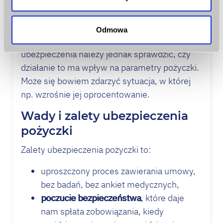
pamiętać to fakt, że w każdym momencie
trwania umowy możemy ją wypowiedzieć,
zachowując określony termin zawarty w
Odmowa
umowie. Przed odstąpieniem od umowy
ubezpieczenia należy jednak sprawdzić, czy
działanie to ma wpływ na parametry pożyczki.
Może się bowiem zdarzyć sytuacja, w której
np. wzrośnie jej oprocentowanie.
Wady i zalety ubezpieczenia
pożyczki
Zalety ubezpieczenia pożyczki to:
uproszczony proces zawierania umowy,
bez badań, bez ankiet medycznych,
poczucie bezpieczeństwa
, które daje
nam spłata zobowiązania, kiedy