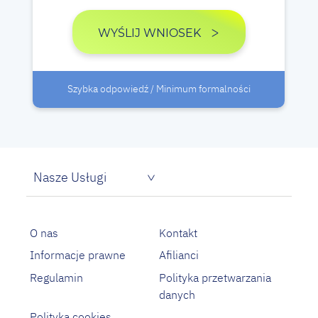
WYŚLIJ WNIOSEK
Szybka odpowiedź / Minimum formalności
Nasze Usługi
Pożyczka dla bezrobotnych
Proste pożyczki na oświadczenie
O nas
Kontakt
Informacje prawne
Afilianci
Regulamin
Polityka przetwarzania
danych
Polityka cookies