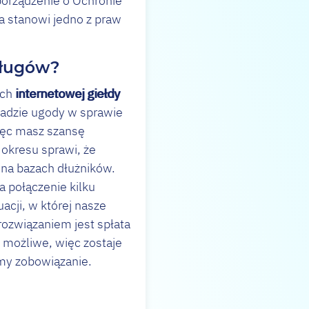
porządzenie o Ochronie
a stanowi jedno z praw
 długów?
ach
internetowej giełdy
sadzie ugody w sprawie
więc masz szansę
 okresu sprawi, że
na bazach dłużników.
 połączenie kilku
acji, w której nasze
ozwiązaniem jest spłata
o możliwe, więc zostaje
cimy zobowiązanie.