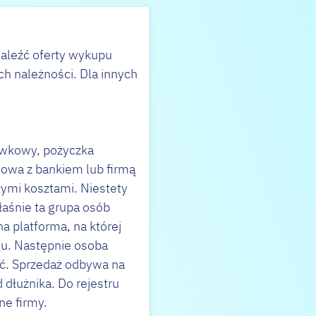
naleźć oferty wykupu
h należności. Dla innych
tówkowy, pożyczka
mowa z bankiem lub firmą
ymi kosztami. Niestety
łaśnie ta grupa osób
na platforma, na której
gu. Następnie osoba
ić. Sprzedaż odbywa na
 dłużnika. Do rejestru
ne firmy.