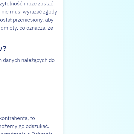
erzytelność może zostać
k nie musi wyrażać zgody
ostał przeniesiony, aby
dmioty, co oznacza, że
w?
m danych należących do
kontrahenta, to
 możemy go odszukać.