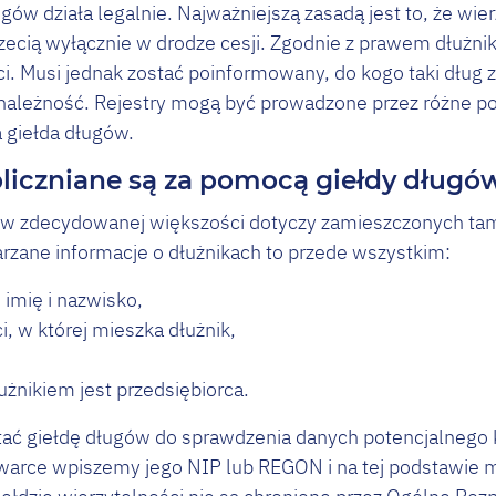
ługów działa legalnie. Najważniejszą zasadą jest to, że wi
zecią wyłącznie w drodze cesji. Zgodnie z prawem dłużni
i. Musi jednak zostać poinformowany, do kogo taki dług z
należność. Rejestry mogą być prowadzone przez różne po
wa giełda długów.
liczniane są za pomocą giełdy długó
w zdecydowanej większości dotyczy zamieszczonych ta
arzane informacje o dłużnikach to przede wszystkim:
 imię i nazwisko,
, w której mieszka dłużnik,
łużnikiem jest przedsiębiorca.
ać giełdę długów do sprawdzenia danych potencjalnego 
iwarce wpiszemy jego NIP lub REGON i na tej podstawie