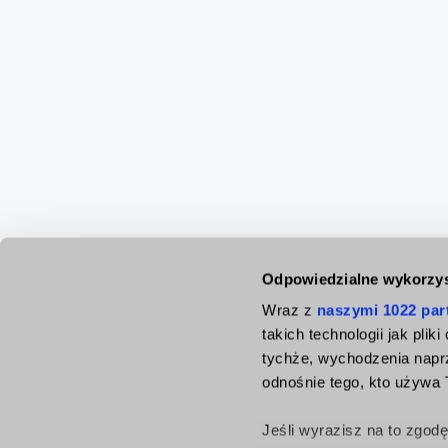
Odpowiedzialne wykorzys
Wraz z
naszymi 1022 par
takich technologii jak pli
tychże, wychodzenia napr
Nasze Usługi
odnośnie tego, kto używa T
Jeśli wyrazisz na to zgod
O nas
Kontakt
Informacje p