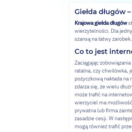
Giełda długów – 
Krajowa giełda długów
s
wierzytelności. Dla jed
szansą na łatwy zarobek
Co to jest inte
Zaciągając zobowiązania
ratalna, czy chwilówka,
pożyczkową nakłada na n
zdarza się, że wielu dł
może trafić na internet
wierzyciel ma możliwość
prywatna lub firma zain
zasadzie cesji. W następ
mogą również trafić prze