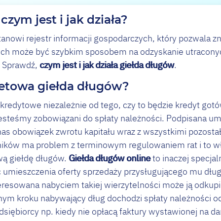
czym jest i jak działa?
tanowi rejestr informacji gospodarczych, który pozwala z
nych może być szybkim sposobem na odzyskanie utraconyc
. Sprawdź,
czym jest i jak działa giełda długów
.
rnetowa giełda długów?
 kredytowe niezależnie od tego, czy to będzie kredyt go
 jesteśmy zobowiązani do spłaty należności. Podpisana u
as obowiązek zwrotu kapitału wraz z wszystkimi pozostał
użników ma problem z terminowym regulowaniem rat i to w
ową giełdę długów.
Giełda długów online
to inaczej specjal
 umieszczenia oferty sprzedaży przysługującego mu dłu
teresowana nabyciem takiej wierzytelności może ją odkup
nym kroku nabywający dług dochodzi spłaty należności od
dsiębiorcy np. kiedy nie opłacą faktury wystawionej na da