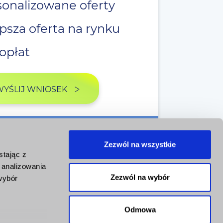
onalizowane oferty
psza oferta na rynku
opłat
WYŚLIJ WNIOSEK
odpowiedź / Minimum formalności
Zezwól na wszystkie
stając z
, analizowania
Zezwól na wybór
wybór
Odmowa
 przetwarzania danych
Polityka cookies