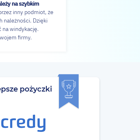
ależy na szybkim
przez inny podmiot, że
 należności. Dzięki
ć na windykację.
zwojem firmy.
epsze pożyczki
u