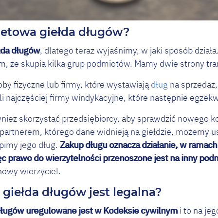
rnetowa giełda długów?
ełda długów
, dlatego teraz wyjaśnimy, w jaki sposób działa
tym, że skupia kilka grup podmiotów. Mamy dwie strony tra
soby fizyczne lub firmy, które wystawiają
dług
na sprzedaż,
li najczęściej firmy windykacyjne, które następnie egzek
wnież skorzystać przedsiębiorcy, aby sprawdzić nowego k
artnerem, którego dane widnieją na giełdzie, możemy ust
pimy jego dług.
Zakup długu oznacza działanie, w ramach
ęc prawo do wierzytelności przenoszone jest na inny pod
nowy wierzyciel.
 giełda długów jest legalna?
długów uregulowane jest w Kodeksie cywilnym
i to na j