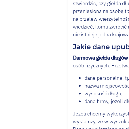
stwierdzić, czy giełda d
przeniesiona na osobę tr
na przelew wierzytelnośc
wiedzieć, komu zwrócić 
nie istnieje jedna krajo
Jakie dane upub
Darmowa giełda długów
osób fizycznych. Przetw
dane personalne, tj.
nazwa miejscowości
wysokość długu,
dane firmy, jeżeli d
Jeżeli chcemy wykorzyst
wystarczy, że w wyszuk