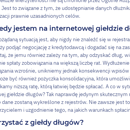
ełdzie wierzytelności nie są chronione przez Ogólne Roz
 Jest to związane z tym, że udostępnianie danych dłużnik
lizacji prawnie uzasadnionych celów.
iedy jestem na internetowej giełdzie
ożądaną sytuacją jest, aby nigdy nie znaleźć się w rejestr
eży podjąć negocjację z kredytodawcą i dogadać się na za
taj, że jemu również zależy na tym, aby odzyskać dług, 
e spłaty zobowiązania na większą liczbę rat. Wydłużenie
ązania wzrośnie, unikniemy jednak konsekwencji wpisów 
e być również pożyczka konsolidacyjna, która umożliwia
amy niższą ratę, którą łatwiej będzie spłacać. A co w sytu
owej giełdzie długów? Tak naprawdę jedynym skutecznym r
ze dane zostaną wykreślone z rejestrów. Nie zawsze jest t
erzycielem i uzgodnienie tego, na jakich warunkach spła
rzystać z giełdy długów?