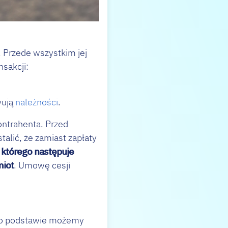
. Przede wszystkim jej
nsakcji:
wują
należności
.
ontrahenta. Przed
alić, że zamiast zapłaty
 którego następuje
miot
. Umowę cesji
ego podstawie możemy