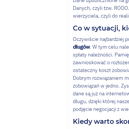
Dane upublicznione na gi
Danych, czyli tzw. RODO.
wierzyciela, czyli do rea
Co w sytuacji, k
Oczywiście najbardziej p
długów
. W tym celu nal
spłaty należności. Pamię
zawnioskować o rozłożeni
ostateczny koszt zobowi
Dobrym rozwiązaniem moż
zobowiązań w jedno. Zysk
dane są już na internet
długu, dzięki której nas
podjęcie negocjacji z wi
Kiedy warto sko